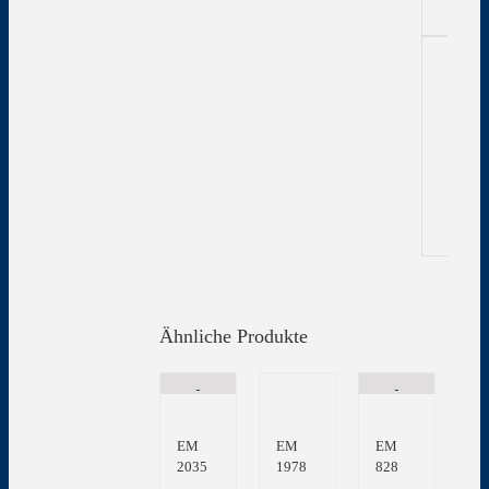
Zu
In
Gew
Ähnliche Produkte
EM
EM
EM
2035
1978
828