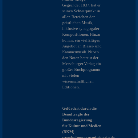
Gegründet 1837, hat er
seinen Schwerpunkt in
allen Bereichen der
geistlichen Musik,
inklusive synagogaler
Kompositionen. Hinzu
kommt ein vielfältiges
Angebot an Bläser- und
Kammermusik. Neben
den Noten betreut der
Merseburger Verlag ein
großes Buchprogramm
mit vielen
wissenschaftlichen
Editionen.
Gefördert durch die
Beauftragte der
Bundesregierung
für Kultur und Medien
(BKM)
www.kulturstaatsministerin.de