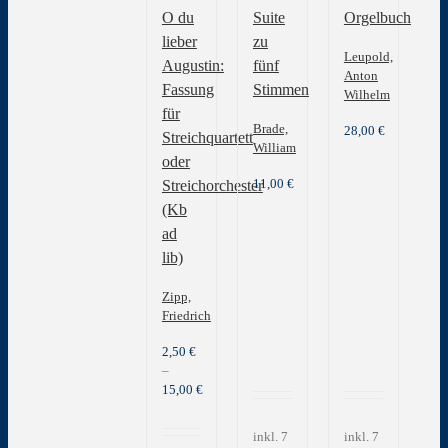
O du
Suite
Orgelbuch
lieber
zu
Leupold,
Augustin:
fünf
Anton
Fassung
Stimmen
Wilhelm
für
Brade,
28,00
€
Streichquartett
William
oder
11,00
€
Streichorchester
(Kb
ad
lib)
Zipp,
Friedrich
2,50
€
–
15,00
€
inkl. 7
inkl. 7