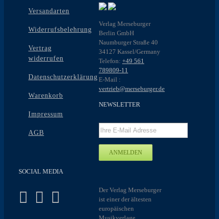
Versandarten
Verlag Merseburger
Widerrufsbelehrung
Berlin GmbH
Naumburger Straße 40
Vertrag
34127 Kassel/Germany
widerrufen
Telefon:
+49 561
789809-11
Datenschutzerklärung
E-Mail :
vertrieb@merseburger.de
Warenkorb
NEWSLETTER
Impressum
AGB
SOCIAL MEDIA
Der Verlag Merseburger
ist einer der ältesten
europäischen
Musikverlage.