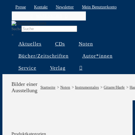
Skip
Presse
Kontakt
Newsletter
Mein Benutzerkonto
to
WARENKORB
content
Suche
×
Aktuelles
CDs
Noten
Bücher/Zeitschriften
Autor*innen
Service
Verlag
Bilder einer
Startseite
Noten
Instrumentales
Gitarre/Harfe
Har
Ausstellung
Produktkategorien