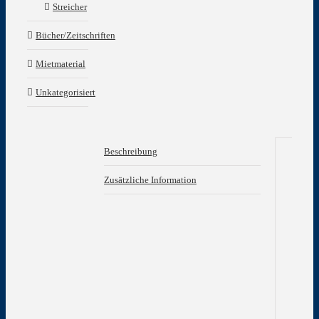
Streicher
Bücher/Zeitschriften
Mietmaterial
Unkategorisiert
Beschreibung
Be
Zusätzliche Information
Hrs
u.
bea
von
Nic
Bar
Aus
für