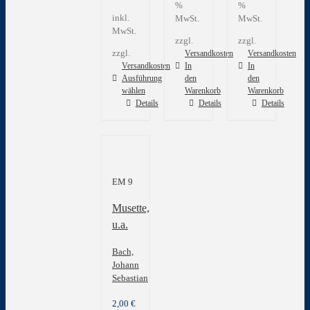
%
%
inkl.
MwSt.
MwSt.
MwSt.
zzgl.
zzgl.
zzgl.
Versandkosten
Versandkosten
Versandkosten
In
In
Ausführung
den
den
wählen
Warenkorb
Warenkorb
Dieses
Details
Details
Details
Produkt
weist
mehrere
Varianten
auf.
EM 9
Die
Optionen
Musette,
können
auf
u.a.
der
Produktseite
Bach,
gewählt
Johann
werden
Sebastian
2,00
€