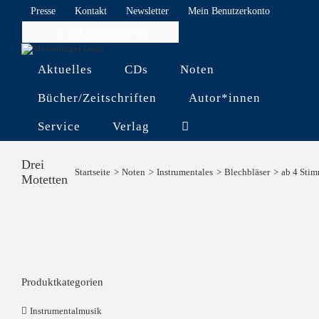
Skip
Presse
Kontakt
Newsletter
Mein Benutzerkonto
to
WARENKORB
content
Aktuelles
CDs
Noten
Bücher/Zeitschriften
Autor*innen
Service
Verlag
Drei
Startseite
Noten
Instrumentales
Blechbläser
ab 4 Sti
Motetten
Produktkategorien
Instrumentalmusik