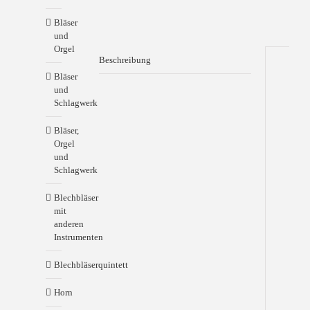
Bläser
und
Orgel
Beschreibung
Bläser
Be
und
Schlagwerk
für
Blec
Bläser,
zu
Orgel
9
und
Sti
Schlagwerk
Ehr
Blechbläser
sei
mit
Gott
anderen
in
Instrumenten
der
Höh
Blechbläserquintett
(oh
Opus
Horn
Rich