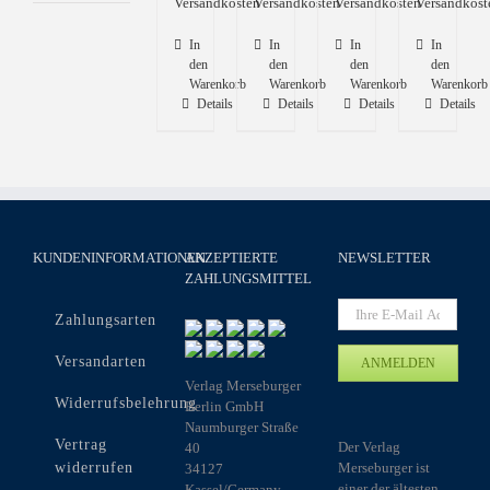
Versandkosten
Versandkosten
Versandkosten
Versandkost
In
In
In
In
den
den
den
den
Warenkorb
Warenkorb
Warenkorb
Warenkorb
Details
Details
Details
Details
KUNDENINFORMATIONEN
AKZEPTIERTE
NEWSLETTER
ZAHLUNGSMITTEL
Zahlungsarten
Versandarten
Verlag Merseburger
Widerrufsbelehrung
Berlin GmbH
Naumburger Straße
Vertrag
Der Verlag
40
widerrufen
Merseburger ist
34127
einer der ältesten
Kassel/Germany