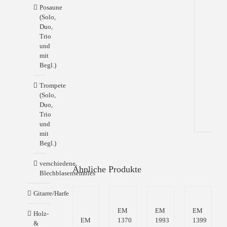
mich
Posaune
Gott
(Solo,
(op.
Duo,
78,2
Trio
Jauc
und
dem
mit
Herr
Begl.)
alle
Wel
Trompete
(op.
(Solo,
69,2
Duo,
Trio
und
mit
Begl.)
verschiedene
Ähnliche Produkte
Blechblasensembles
Gitarre/Harfe
EM
EM
EM
Holz-
EM
1370
1993
1399
&