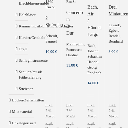
1369
P.m.St
Blechblasensemble
Bach,
Drei
P.m.St
Concerto
Air
Miniature
Holzbläser
2
in
/
Sinfonien
Lewark,
B-
Kammermusik/Ensemble/Orchester
Händel,
Egbert
Dur
Largo
Scheidt,
Rendel,
Klavier/Cembalo
Samuel
Bernhard
Manfredini,
Bach,
Orgel
Francesco
Johann
10,00
€
8,00
€
Onofrio
Sebastian
Schlaginstrumente
Händel,
11,00
€
Georg
Schulen/musik.
Friedrich
Früherziehung
14,00
€
Streicher
Bücher/Zeitschriften
inkl.
inkl.
inkl.
inkl.
7 %
7 %
7 %
7 %
Mietmaterial
MwSt.
MwSt.
MwSt.
MwSt.
Unkategorisiert
zzgl.
zzgl.
zzgl.
zzgl.