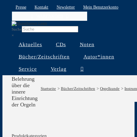
Skip
Presse
Kontakt
Newsletter
Mein Benutzerkonto
to
WARENKORB
content
Suche
×
Aktuelles
CDs
Noten
Bücher/Zeitschriften
Autor*innen
Service
Verlag
Kurze
Belehrung
über die
Startseite
Bücher/Zeitschriften
Orgelkunde
Instru
innere
Einrichtung
der Orgeln
Produktkategorien