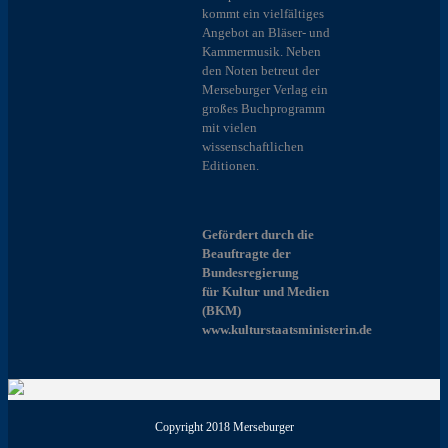
kommt ein vielfältiges
Angebot an Bläser- und
Kammermusik. Neben
den Noten betreut der
Merseburger Verlag ein
großes Buchprogramm
mit vielen
wissenschaftlichen
Editionen.
Gefördert durch die
Beauftragte der
Bundesregierung
für Kultur und Medien
(BKM)
www.kulturstaatsministerin.de
Copyright 2018 Merseburger