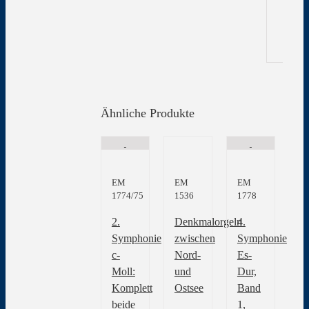
Gew
Ähnliche Produkte
EM
EM
EM
1774/75
1536
1778
2.
Denkmalorgeln
4.
Symphonie
zwischen
Symphonie
c-
Nord-
Es-
Moll:
und
Dur,
Komplett
Ostsee
Band
beide
1,