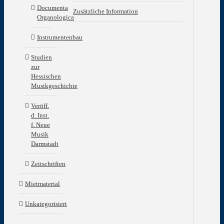
Be
Documenta
Zusätzliche Information
Organologica
Fak
Instrumentenbau
der
Aus
Studien
Pra
zur
183
Hessischen
mit
Musikgeschichte
ein
Nac
ver
Veröff.
und
d. Inst.
hg.
f. Neue
von
Musik
Alf
Darmstadt
Rei
Zeitschriften
Doc
Org
Mietmaterial
Ba
8
Unkategorisiert
84.
Ver