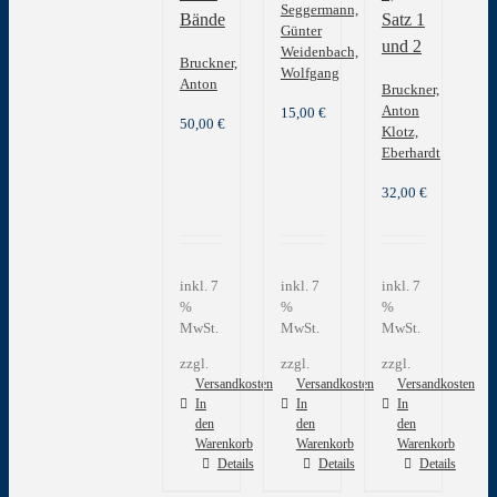
Seggermann,
Bände
Satz 1
Günter
und 2
Weidenbach,
Bruckner,
Wolfgang
Anton
Bruckner,
Anton
15,00
€
50,00
€
Klotz,
Eberhardt
32,00
€
inkl. 7
inkl. 7
inkl. 7
%
%
%
MwSt.
MwSt.
MwSt.
zzgl.
zzgl.
zzgl.
Versandkosten
Versandkosten
Versandkosten
In
In
In
den
den
den
Warenkorb
Warenkorb
Warenkorb
Details
Details
Details