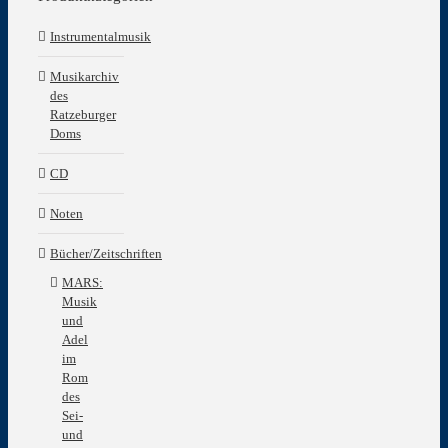
Instrumentalmusik
Musikarchiv
des
Ratzeburger
Doms
CD
Noten
Bücher/Zeitschriften
MARS:
Musik
und
Adel
im
Rom
des
Sei-
und