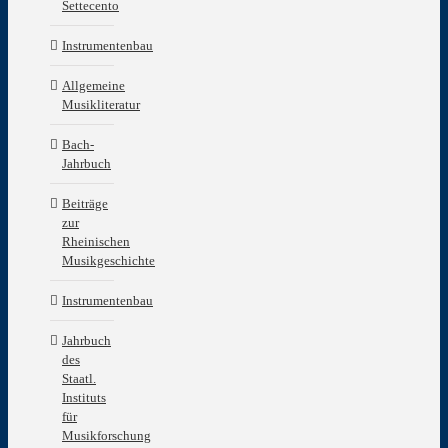
Settecento
Instrumentenbau
Allgemeine
Musikliteratur
Bach-
Jahrbuch
Beiträge
zur
Rheinischen
Musikgeschichte
Instrumentenbau
Jahrbuch
des
Staatl.
Instituts
für
Musikforschung