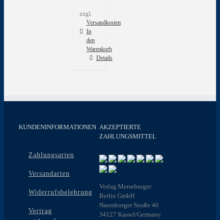
zzgl.
Versandkosten
In
den
Warenkorb
Details
KUNDENINFORMATIONEN
AKZEPTIERTE
ZAHLUNGSMITTEL
Zahlungsarten
Versandarten
Verlag Merseburger
Widerrufsbelehrung
Berlin GmbH
Naumburger Straße 40
Vertrag
34127 Kassel/Germany