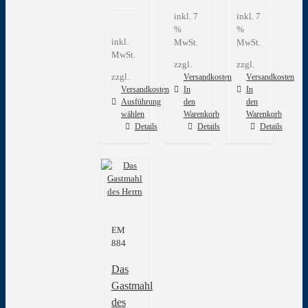
inkl. 7
inkl. 7
%
%
inkl.
MwSt.
MwSt.
MwSt.
zzgl.
zzgl.
zzgl.
Versandkosten
Versandkosten
Versandkosten
In
In
Ausführung
den
den
wählen
Warenkorb
Warenkorb
Dieses
Details
Details
Details
Produkt
weist
mehrere
Varianten
auf.
Die
Optionen
EM
können
884
auf
der
Das
Produktseite
gewählt
Gastmahl
werden
des