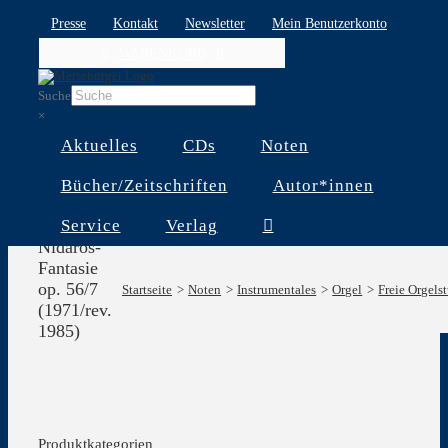
Skip
Presse
Kontakt
Newsletter
Mein Benutzerkonto
to
WARENKORB
content
Suche
×
Aktuelles
CDs
Noten
Bücher/Zeitschriften
Autor*innen
Service
Verlag
Nidaros-
Fantasie
op. 56/7
Startseite
Noten
Instrumentales
Orgel
Freie Orgels
(1971/rev.
1985)
Produktkategorien