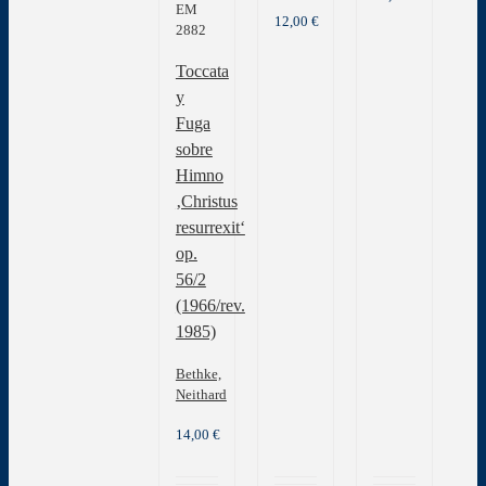
EM
12,00
€
2882
Toccata
y
Fuga
sobre
Himno
‚Christus
resurrexit‘
op.
56/2
(1966/rev.
1985)
Bethke,
Neithard
14,00
€