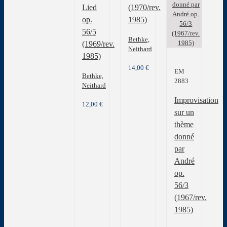
Lied
(1970/rev.
op.
1985)
56/5
Bethke,
(1969/rev.
Neithard
1985)
14,00
€
EM
Bethke,
2883
Neithard
Improvisation
12,00
€
sur un
thème
donné
par
André
op.
56/3
(1967/rev.
1985)