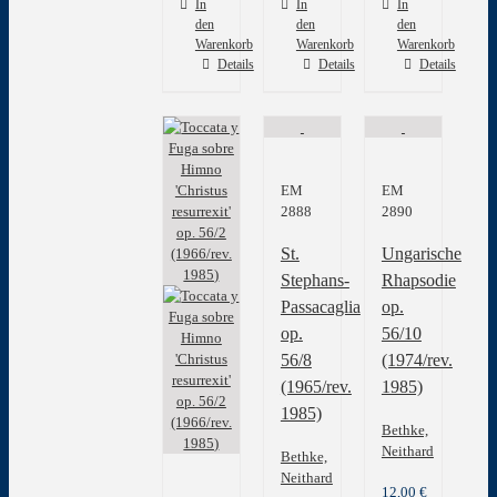
In
In
In
den
den
den
Warenkorb
Warenkorb
Warenkorb
Details
Details
Details
EM
EM
2888
2890
St.
Ungarische
Stephans-
Rhapsodie
Passacaglia
op.
op.
56/10
56/8
(1974/rev.
(1965/rev.
1985)
1985)
Bethke,
Neithard
Bethke,
Neithard
12,00
€