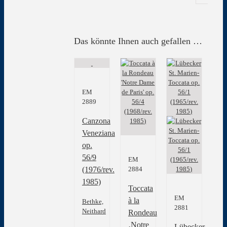
Das könnte Ihnen auch gefallen …
EM
2889
Canzona
Veneziana
op.
56/9
EM
2884
(1976/rev.
1985)
Toccata
EM
à la
Bethke,
2881
Neithard
Rondeau
‚Notre
Lübecker