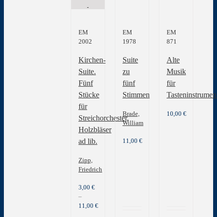
EM
EM
EM
2002
1978
871
Kirchen-
Suite
Alte
Suite.
zu
Musik
Fünf
fünf
für
Stücke
Stimmen
Tasteninstrumen
für
Brade,
10,00
€
Streichorchester,
William
Holzbläser
11,00
€
ad lib.
Zipp,
Friedrich
3,00
€
–
11,00
€