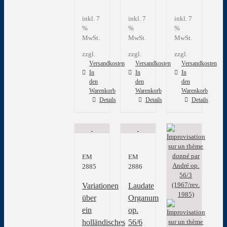
inkl. 7
inkl. 7
inkl. 7
%
%
%
MwSt.
MwSt.
MwSt.
zzgl.
zzgl.
zzgl.
Versandkosten
Versandkosten
Versandkosten
In
In
In
den
den
den
Warenkorb
Warenkorb
Warenkorb
Details
Details
Details
EM
EM
2885
2886
Variationen
Laudate
über
Organum
ein
op.
holländisches
56/6