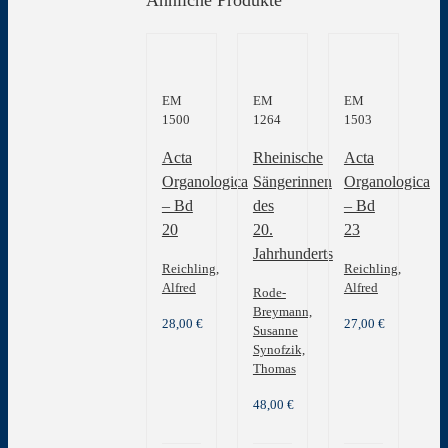
EM
EM
EM
1500
1264
1503
Acta
Rheinische
Acta
Organologica
Sängerinnen
Organologica
– Bd
des
– Bd
20
20.
23
Jahrhunderts
Reichling,
Reichling,
Alfred
Alfred
Rode-
Breymann,
28,00
€
27,00
€
Susanne
Synofzik,
Thomas
48,00
€