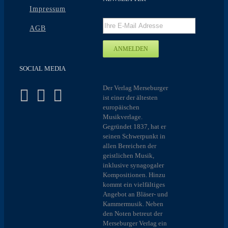
Impressum
AGB
SOCIAL MEDIA
Der Verlag Merseburger
ist einer der ältesten
europäischen
Musikverlage.
Gegründet 1837, hat er
seinen Schwerpunkt in
allen Bereichen der
geistlichen Musik,
inklusive synagogaler
Kompositionen. Hinzu
kommt ein vielfältiges
Angebot an Bläser- und
Kammermusik. Neben
den Noten betreut der
Merseburger Verlag ein