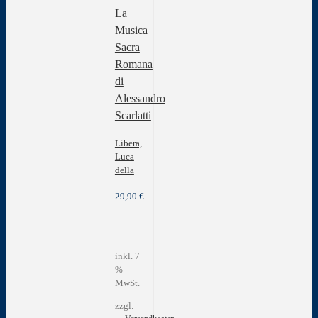
La
Musica
Sacra
Romana
di
Alessandro
Scarlatti
Libera,
Luca
della
29,90
€
inkl. 7
%
MwSt.
zzgl.