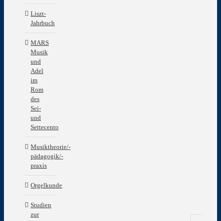
Liszt-
Jahrbuch
MARS
Musik
und
Adel
im
Rom
des
Sei-
und
Settecento
Musiktheorie/-
pädagogik/-
praxis
Orgelkunde
Studien
zur