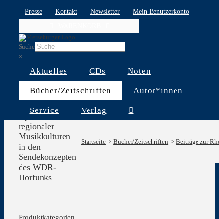
Skip
Presse
Kontakt
Newsletter
Mein Benutzerkonto
to
WARENKORB
content
Suche
×
Aktuelles
CDs
Noten
Bücher/Zeitschriften
Autor*innen
Präsenz und
Service
Verlag
Dynamik
regionaler
Musikkulturen
Startseite
Bücher/Zeitschriften
Beiträge zur Rh
in den
Sendekonzepten
des WDR-
Hörfunks
Produktkategorien