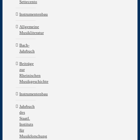
Settecento
Instrumentenbau
Allgemeine
Musikliteratur
Bach-
Jahrbuch
Beiträge
zur
Rheinischen
Musikgeschichte
Instrumentenbau
Jahrbuch
des
Staatl.
Instituts
für
Musikforschung