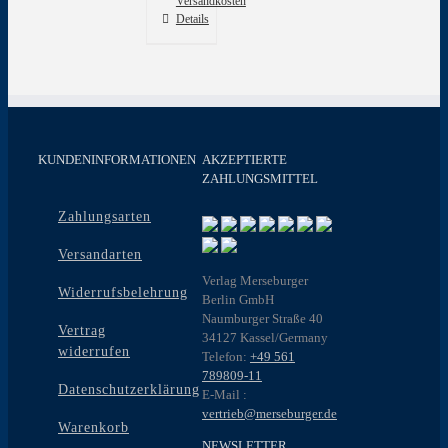
Versandkosten
Details
KUNDENINFORMATIONEN
AKZEPTIERTE
ZAHLUNGSMITTEL
Zahlungsarten
Versandarten
Verlag Merseburger
Widerrufsbelehrung
Berlin GmbH
Naumburger Straße 40
Vertrag
34127 Kassel/Germany
widerrufen
Telefon:
+49 561
789809-11
Datenschutzerklärung
E-Mail :
vertrieb@merseburger.de
Warenkorb
NEWSLETTER