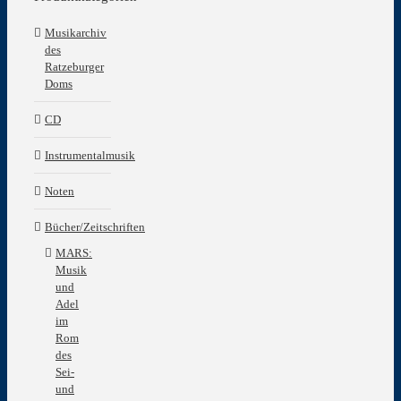
Musikarchiv
des
Ratzeburger
Doms
CD
Instrumentalmusik
Noten
Bücher/Zeitschriften
MARS:
Musik
und
Adel
im
Rom
des
Sei-
und