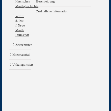
Beschreibung
Hessischen
Musikgeschichte
Be
Zusätzliche Information
Veröff.
d. Inst.
f. Neue
Sil
Musik
Han
Darmstadt
Prä
und
Zeitschriften
Dy
reg
Mietmaterial
Mus
in
Unkategorisiert
den
Sen
des
WD
Hör
Mus
Dis
aus
199