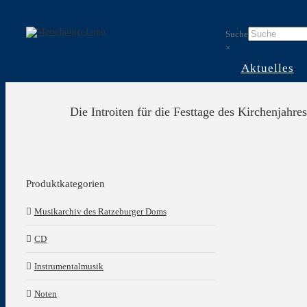
Skip
to
Suche
content
×
Aktuelles
Die Introiten für die Festtage des Kirchenjahres
Produktkategorien
Musikarchiv des Ratzeburger Doms
CD
Instrumentalmusik
Noten