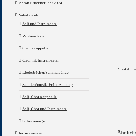
Anton Bruckner Jahr 2024
Vokalmusik
Soli und Instrumente
Weihnachten
Chor a cappella
Chor mit Instrumenten
Zusätzlich
Liederbücher/Sammelbände
Schulen/musik. Früherziehung
Soli, Chor a cappella
Soli, Chor und Instrumente
Solostimme(n)
Ähnlich
Instrumentales