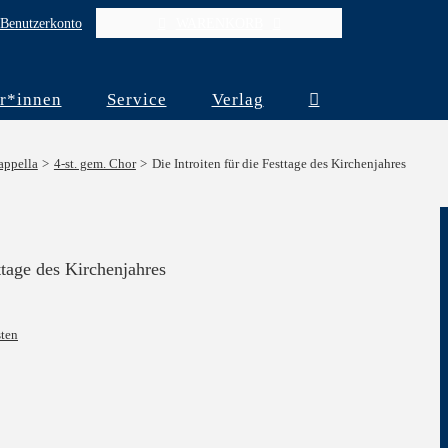
Benutzerkonto
WARENKORB
r*innen
Service
Verlag
appella
4-st. gem. Chor
Die Introiten für die Festtage des Kirchenjahres
sttage des Kirchenjahres
ten