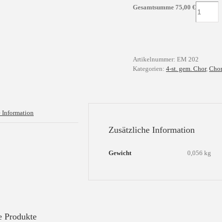
Die
Gesamtsumme
75,00
€
Introiten
für
die
Festtage
des
Artikelnummer:
EM 202
Kirchenja
Kategorien:
4-st. gem. Chor
,
Chor
Menge
e Information
Zusätzliche Information
Gewicht
0,056 kg
e Produkte