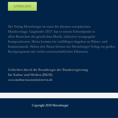
Der Verlag Merseburger ist einer der ältesten europäischen
Musikverlage. Gegründet 1837, hat er seinen Schwerpunkt in
allen Bereichen der geistlichen Musik, inklusive synagogaler
Kompositionen. Hinzu kommt ein vielfältiges Angebot an Bläser- und
Kammermusik. Neben den Noten betreut der Merseburger Verlag ein großes
Buchprogramm mit vielen wissenschaftlichen Editionen.
Gefördert durch die Beauftragte der Bundesregierung
für Kultur und Medien (BKM)
www.kulturstaatsministerin.de
Copyright 2018 Merseburger