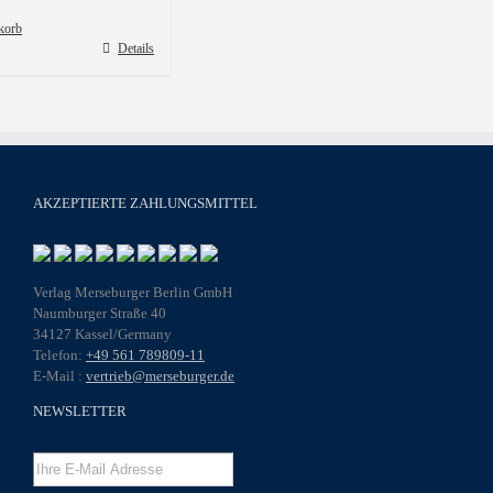
korb
Details
AKZEPTIERTE ZAHLUNGSMITTEL
Verlag Merseburger Berlin GmbH
Naumburger Straße 40
34127 Kassel/Germany
Telefon:
+49 561 789809-11
E-Mail :
vertrieb@merseburger.de
NEWSLETTER