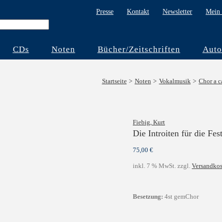
Presse
Kontakt
Newsletter
Mein 
CDs
Noten
Bücher/Zeitschriften
Auto
Startseite
Noten
Vokalmusik
Chor a c
Fiebig, Kurt
Die Introiten für die Fe
75,00
€
inkl. 7 % MwSt.
zzgl.
Versandkos
Besetzung:
4st gemChor