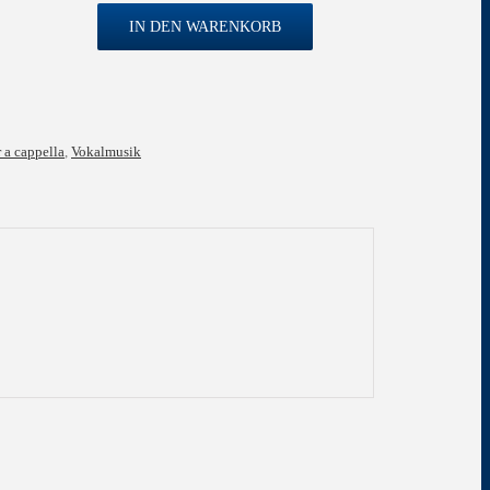
IN DEN WARENKORB
hres
 a cappella
,
Vokalmusik