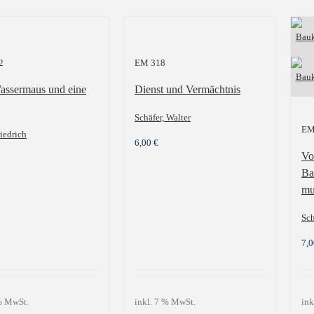
2
EM 318
assermaus und eine
Dienst und Vermächtnis
Schäfer, Walter
EM
riedrich
6,00
€
Vo
Ba
mu
Sch
7,
 % MwSt.
inkl. 7 % MwSt.
ink