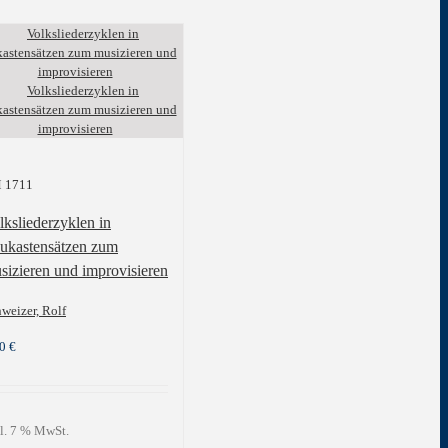
 1711
lksliederzyklen in
ukastensätzen zum
sizieren und improvisieren
weizer, Rolf
00
€
l. 7 % MwSt.