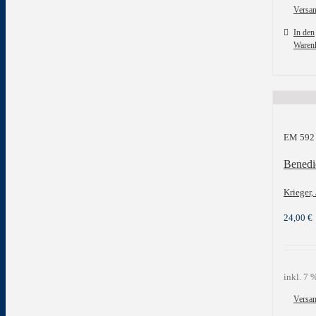
Versa
In den
Waren
EM 592
Bened
Krieger,
24,00
€
inkl. 7
Versa