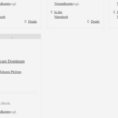
ndkosten
zzgl.
Versandkosten
zzgl.
In den
korb
Warenkorb
Details
Details
icam Dominum
 Johann Philipp
 % MwSt.
ndkosten
zzgl.