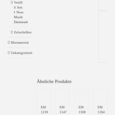
Veröff.
d. Inst.
f. Neue
Musik
Darmstadt
Zus
Inf
Zeitschriften
Mietmaterial
Gew
Unkategorisiert
Ähnliche Produkte
EM
EM
EM
EM
1239
1147
1508
1264