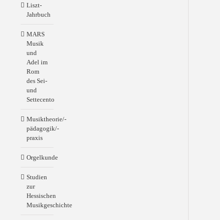
und
Liszt-
kom
Jahrbuch
von
Han
MARS
Stei
Musik
Anh
und
mit
Adel im
Lebe
Rom
Werk
des Sei-
Disc
und
und
Settecento
Bibl
Mar
Musiktheorie/-
Dupr
pädagogik/-
116
praxis
Seit
mit
Orgelkunde
6
Abb
Studien
(79.
zur
Verö
Hessischen
der
Musikgeschichte
GdO