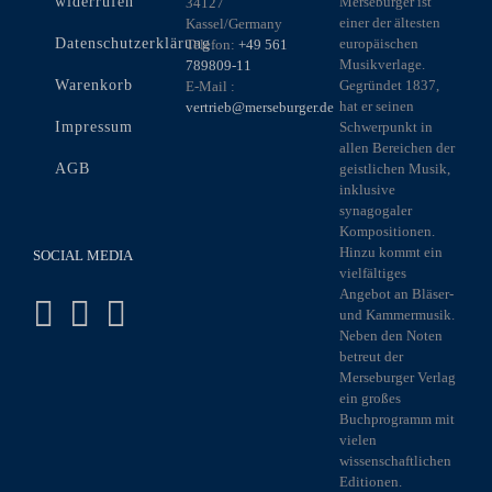
widerrufen
Merseburger ist
34127
einer der ältesten
Kassel/Germany
Datenschutzerklärung
europäischen
Telefon:
+49 561
Musikverlage.
789809-11
Warenkorb
Gegründet 1837,
E-Mail :
hat er seinen
vertrieb@merseburger.de
Impressum
Schwerpunkt in
allen Bereichen der
AGB
geistlichen Musik,
inklusive
synagogaler
Kompositionen.
Hinzu kommt ein
SOCIAL MEDIA
vielfältiges
Angebot an Bläser-
und Kammermusik.
Neben den Noten
betreut der
Merseburger Verlag
ein großes
Buchprogramm mit
vielen
wissenschaftlichen
Editionen.