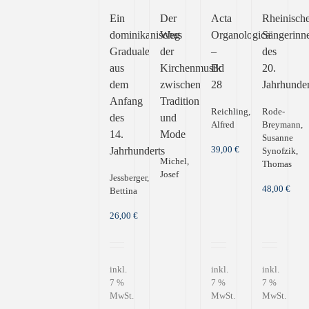
Ein
Der
Acta
Rheinisch
dominikanisches
Weg
Organologica
Sängerinn
Graduale
der
–
des
aus
Kirchenmusik
Bd
20.
dem
zwischen
28
Jahrhunder
Anfang
Tradition
Reichling,
Rode-
des
und
Alfred
Breymann,
14.
Mode
Susanne
39,00
€
Jahrhunderts
Synofzik,
Michel,
Thomas
Josef
Jessberger,
48,00
€
Bettina
26,00
€
inkl.
inkl.
inkl.
7 %
7 %
7 %
MwSt.
MwSt.
MwSt.