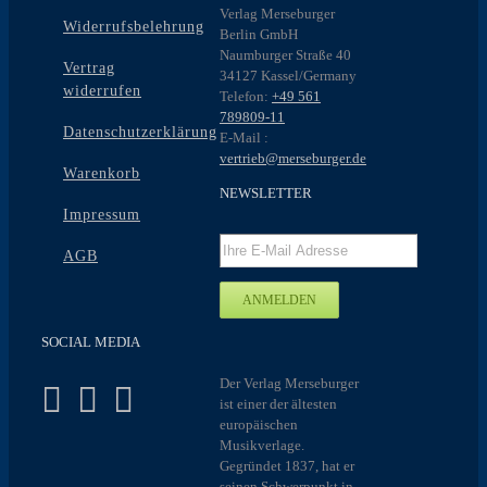
Verlag Merseburger
Widerrufsbelehrung
Berlin GmbH
Naumburger Straße 40
Vertrag
34127 Kassel/Germany
widerrufen
Telefon:
+49 561
789809-11
Datenschutzerklärung
E-Mail :
vertrieb@merseburger.de
Warenkorb
NEWSLETTER
Impressum
AGB
SOCIAL MEDIA
Der Verlag Merseburger
ist einer der ältesten
europäischen
Musikverlage.
Gegründet 1837, hat er
seinen Schwerpunkt in