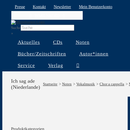
Skip
Presse
Kontakt
Newsletter
Mein Benutzerkonto
to
WARENKORB
content
Suche
×
Aktuelles
CDs
Noten
Bücher/Zeitschriften
Autor*innen
Service
Verlag
Ich sag ade
Startseite
Noten
Vokalmusik
Chor a cappella
(Niederlande)
Produktkategorien