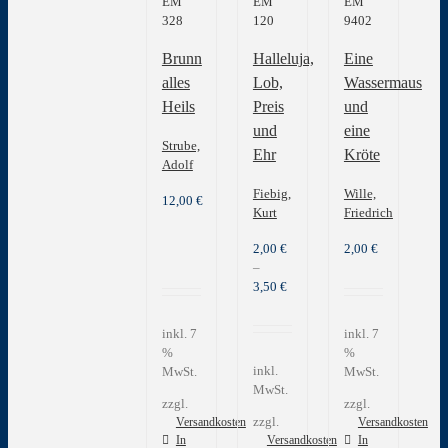
EM
EM
EM
328
120
9402
Brunn
Halleluja,
Eine
alles
Lob,
Wassermaus
Heils
Preis
und
und
eine
Strube,
Ehr
Kröte
Adolf
Fiebig,
Wille,
12,00
€
Kurt
Friedrich
2,00
€
2,00
€
–
3,50
€
inkl. 7
inkl. 7
%
%
inkl.
MwSt.
MwSt.
MwSt.
zzgl.
zzgl.
zzgl.
Versandkosten
Versandkosten
In
Versandkosten
In