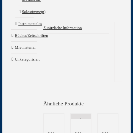
Solostimme(n)
Instrumentales
Zusätzliche Information
Bücher/Zeitschriften
Zu
In
Mietmaterial
Unkategorisiert
Gew
Ähnliche Produkte