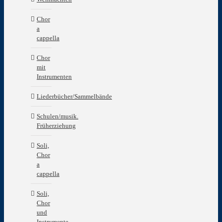
Chor
a
cappella
Chor
mit
Instrumenten
Liederbücher/Sammelbände
Schulen/musik.
Früherziehung
Soli,
Chor
a
cappella
Soli,
Chor
und
Instrumente