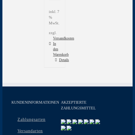
inkl. 7
%
MwSt.
zzgl.
Versandkosten
In
den
Warenkorb
Details
KUNDENINFORMATIONEN
AKZEPTIERTE
ZAHLUNGSMITTEL
Zahlungsarten
Versandarten