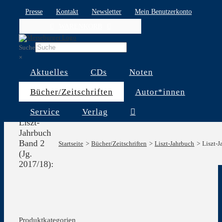
Skip
Presse
Kontakt
Newsletter
Mein Benutzerkonto
to
WARENKORB
content
Suche
×
Aktuelles
CDs
Noten
Bücher/Zeitschriften
Autor*innen
Service
Verlag
Liszt-
Jahrbuch
Band 2
Startseite
Bücher/Zeitschriften
Liszt-Jahrbuch
Liszt-J
(Jg.
2017/18):
Produktkategorien