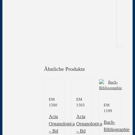
Zu
In
Gew
Ähnliche Produkte
EM
EM
1500
1503
EM
1199
Acta
Acta
Bach-
Organologica
Organologica
Bibliographie
– Bd
– Bd