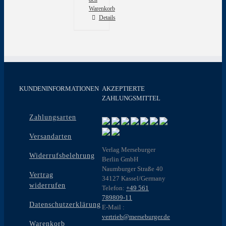
Warenkorb
Details
KUNDENINFORMATIONEN
AKZEPTIERTE
ZAHLUNGSMITTEL
Zahlungsarten
Versandarten
Verlag Merseburger
Widerrufsbelehrung
Berlin GmbH
Naumburger Straße 40
Vertrag
34127 Kassel/Germany
widerrufen
Telefon:
+49 561
789809-11
Datenschutzerklärung
E-Mail :
vertrieb@merseburger.de
Warenkorb