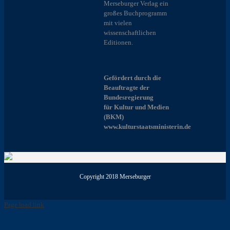
Merseburger Verlag ein
großes Buchprogramm
mit vielen
wissenschaftlichen
Editionen.
Gefördert durch die
Beauftragte der
Bundesregierung
für Kultur und Medien
(BKM)
www.kulturstaatsministerin.de
Copyright 2018 Merseburger
Page load link