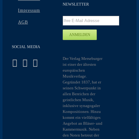
NEWSLETTER
Impressum
AGB
SOCIAL MEDIA
Der Verlag Merseburger
ist einer der ältesten
europäischen
Musikverlage.
Gegründet 1837, hat er
seinen Schwerpunkt in
allen Bereichen der
geistlichen Musik,
inklusive synagogaler
Kompositionen. Hinzu
kommt ein vielfältiges
Angebot an Bläser- und
Kammermusik. Neben
den Noten betreut der