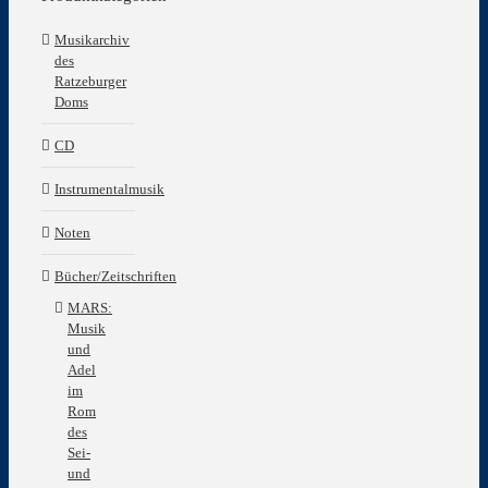
Musikarchiv
des
Ratzeburger
Doms
CD
Instrumentalmusik
Noten
Bücher/Zeitschriften
MARS:
Musik
und
Adel
im
Rom
des
Sei-
und