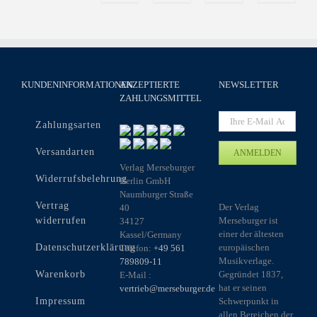
KUNDENINFORMATIONEN
AKZEPTIERTE
NEWSLETTER
ZAHLUNGSMITTEL
Zahlungsarten
Versandarten
Verlag Merseburger
Widerrufsbelehrung
Berlin GmbH
Naumburger Straße
Vertrag
Der Verlag
40
widerrufen
Merseburger ist
34127
einer der ältesten
Kassel/Germany
Datenschutzerklärung
europäischen
Telefon:
+49 561
Musikverlage.
789809-11
Warenkorb
Gegründet 1837,
E-Mail :
hat er seinen
vertrieb@merseburger.de
Impressum
Schwerpunkt in
allen Bereichen der