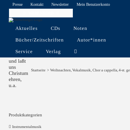
Skip
Presse
Kontakt
Newsletter
Mein Benutzerkonto
to
WARENKORB
content
Aktuelles
CDs
Noten
Bücher/Zeitschriften
Autor*innen
Service
Verlag
Kommt
und laßt
uns
Startseite
Weihnachten
Vokalmusik
Chor a cappella
4-st. g
Christum
ehren,
u.a.
Produktkategorien
Instrumentalmusik