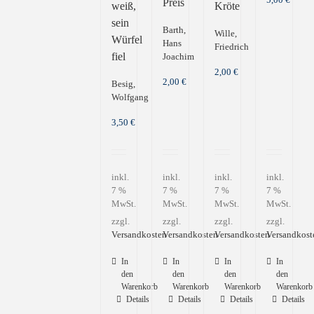
Preis
weiß,
Kröte
sein
Barth,
Wille,
Würfel
Hans
Friedrich
fiel
Joachim
2,00
€
2,00
€
Besig,
Wolfgang
3,50
€
inkl.
inkl.
inkl.
inkl.
7 %
7 %
7 %
7 %
MwSt.
MwSt.
MwSt.
MwSt.
zzgl.
zzgl.
zzgl.
zzgl.
Versandkosten
Versandkosten
Versandkosten
Versandkost
In
In
In
In
den
den
den
den
Warenkorb
Warenkorb
Warenkorb
Warenkorb
Details
Details
Details
Details