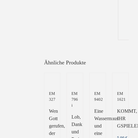
Inf
Gew
Ähnliche Produkte
EM
EM
EM
EM
327
796
9402
1621
i
Wen
Eine
KOMMT,
Lob,
Gott
Wassermaus
IHR
Dank
gerufen,
und
GSPIELE
und
der
eine
5,00
€