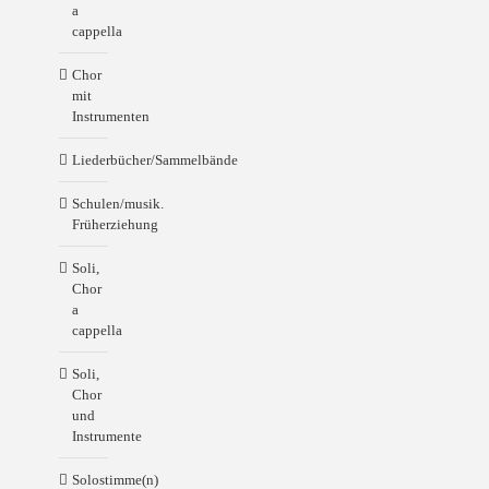
a
cappella
Chor
mit
Instrumenten
Liederbücher/Sammelbände
Schulen/musik.
Früherziehung
Soli,
Chor
a
cappella
Soli,
Chor
und
Instrumente
Solostimme(n)